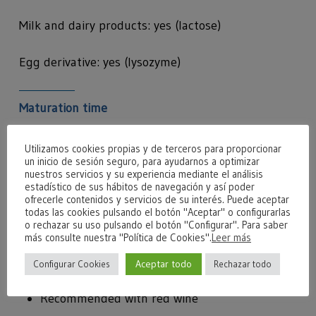
Milk and dairy products: yes (lactose)
Egg derivative: yes (lysozyme)
Maturation time
60 days
Utilizamos cookies propias y de terceros para proporcionar
un inicio de sesión seguro, para ayudarnos a optimizar
nuestros servicios y su experiencia mediante el análisis
estadístico de sus hábitos de navegación y así poder
Organoleptic characteristics
ofrecerle contenidos y servicios de su interés. Puede aceptar
todas las cookies pulsando el botón "Aceptar" o configurarlas
o rechazar su uso pulsando el botón "Configurar". Para saber
Firm texture with uneven eyes
más consulte nuestra "Política de Cookies".
Leer más
Ivory white color
Intense smell
Aceptar todo
Configurar Cookies
Rechazar todo
Intense flavor with pleasant aftertaste
Recommended with red wine