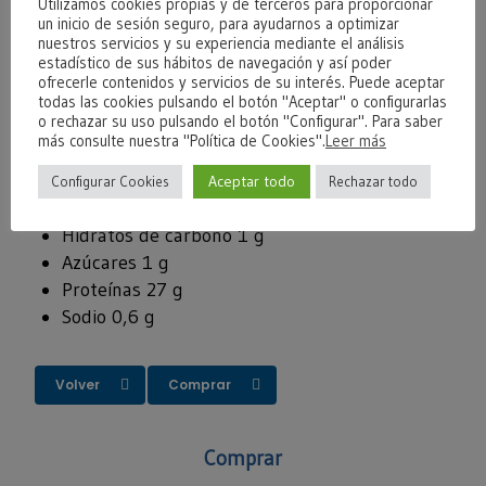
Utilizamos cookies propias y de terceros para proporcionar
un inicio de sesión seguro, para ayudarnos a optimizar
Información Nutricional (por cada 100 gr)
nuestros servicios y su experiencia mediante el análisis
estadístico de sus hábitos de navegación y así poder
ofrecerle contenidos y servicios de su interés. Puede aceptar
Energía 1845 Kj (445 kcal)
todas las cookies pulsando el botón "Aceptar" o configurarlas
o rechazar su uso pulsando el botón "Configurar". Para saber
Grasas 37 g
más consulte nuestra "Política de Cookies".
Leer más
Grasas saturadas 26 g
Grasas mono-insaturadas 10 g
Aceptar todo
Configurar Cookies
Rechazar todo
Grasas poli-insaturadas 1 g
Hidratos de carbono 1 g
Azúcares 1 g
Proteínas 27 g
Sodio 0,6 g
Volver
Comprar
Comprar