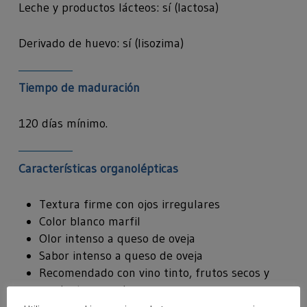
Leche y productos lácteos: sí (lactosa)
Derivado de huevo: sí (lisozima)
Tiempo de maduración
120 días mínimo.
Características organolépticas
Textura firme con ojos irregulares
Color blanco marfil
Olor intenso a queso de oveja
Sabor intenso a queso de oveja
Recomendado con vino tinto, frutos secos y
productos curados.