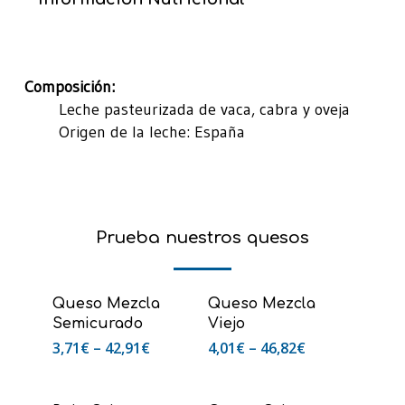
Composición:
Leche pasteurizada de vaca, cabra y oveja
Origen de la leche: España
Prueba nuestros quesos
Seleccionar
Seleccionar
Queso Mezcla
Queso Mezcla
Opciones
Opciones
Semicurado
Viejo
3,71
€
–
42,91
€
4,01
€
–
46,82
€
Añadir Al Carrito
Añadir Al Carrito