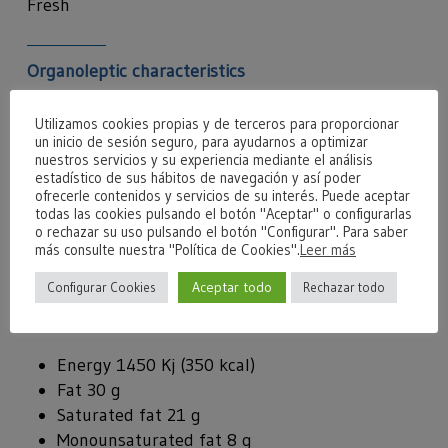
Fresh
Organoleptic characteristics
Smooth texture with uneven eyes
Utilizamos cookies propias y de terceros para proporcionar
un inicio de sesión seguro, para ayudarnos a optimizar
White color
nuestros servicios y su experiencia mediante el análisis
Delicate goat milk scent with lactic notes
estadístico de sus hábitos de navegación y así poder
ofrecerle contenidos y servicios de su interés. Puede aceptar
Characteristic flavor of goat cheese
todas las cookies pulsando el botón "Aceptar" o configurarlas
Recommended with salads, pasta, fruits,
o rechazar su uso pulsando el botón "Configurar". Para saber
honey or quince
más consulte nuestra "Política de Cookies".
Leer más
Aceptar todo
Configurar Cookies
Rechazar todo
Nutritional information
Energy 1450 Kj (350 kcal)
Fat 30 g
Saturated fat 21 g
Monounsaturated fat 8 g