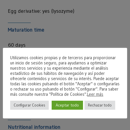
Egg derivative: yes (lysozyme)
Maturation time
60 days
Utilizamos cookies propias y de terceros para proporcionar
un inicio de sesión seguro, para ayudarnos a optimizar
Organoleptic characteristics
nuestros servicios y su experiencia mediante el análisis
estadístico de sus hábitos de navegación y así poder
ofrecerle contenidos y servicios de su interés. Puede aceptar
Firm texture with uneven eyes
todas las cookies pulsando el botón "Aceptar" o configurarlas
Ivory white color
o rechazar su uso pulsando el botón "Configurar". Para saber
Intense smell
más consulte nuestra "Política de Cookies".
Leer más
Intense flavor with pleasant aftertaste
Aceptar todo
Configurar Cookies
Rechazar todo
Recommended with red wine
Nutritional information