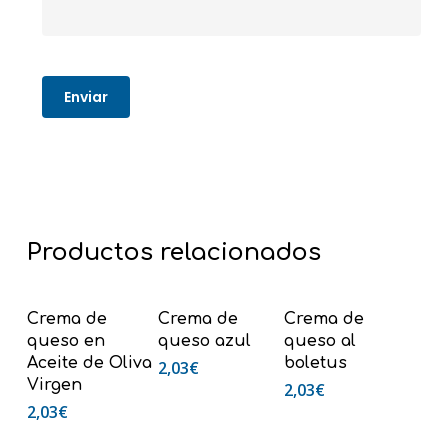
Productos relacionados
Añadir Al
Añadir Al
Añadir Al
Crema de
Crema de
Crema de
Carrito
Carrito
Carrito
queso en
queso azul
queso al
Aceite de Oliva
boletus
2,03
€
Virgen
2,03
€
2,03
€