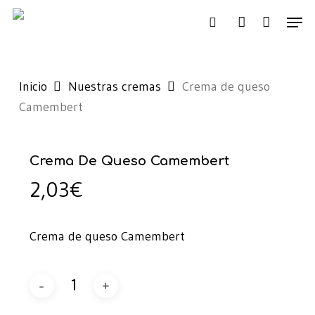
Skip
Men
to
search
account
main
content
Inicio
Nuestras cremas
Crema de queso
Camembert
Crema De Queso Camembert
2,03
€
Crema de queso Camembert