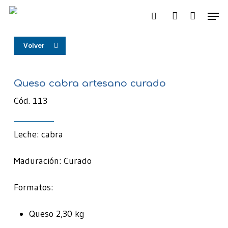
Skip
Men
to
search
account
main
content
Volver
Queso cabra artesano curado
Cód. 113
Leche: cabra
Maduración: Curado
Formatos:
Queso 2,30 kg