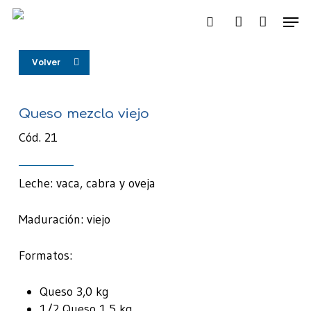
Skip
Men
to
search
account
main
content
Volver
Queso mezcla viejo
Cód. 21
Leche: vaca, cabra y oveja
Maduración: viejo
Formatos:
Queso 3,0 kg
1/2 Queso 1,5 kg