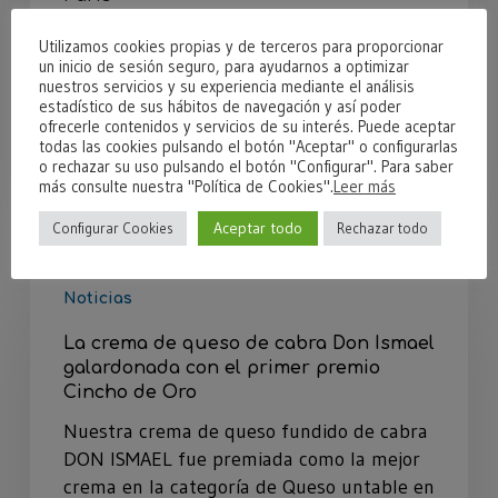
Quesos Aldonza y Don Ismael cerró la
Utilizamos cookies propias y de terceros para proporcionar
temporada de ferias internacionales en
un inicio de sesión seguro, para ayudarnos a optimizar
nuestros servicios y su experiencia mediante el análisis
SIAL 2016 con un gran éxito. Esta feria de
estadístico de sus hábitos de navegación y así poder
alimentación la cuál es…
ofrecerle contenidos y servicios de su interés. Puede aceptar
todas las cookies pulsando el botón "Aceptar" o configurarlas
o rechazar su uso pulsando el botón "Configurar". Para saber
24/10/2016
más consulte nuestra "Política de Cookies".
Leer más
Aceptar todo
Configurar Cookies
Rechazar todo
Noticias
La crema de queso de cabra Don Ismael
galardonada con el primer premio
Cincho de Oro
Nuestra crema de queso fundido de cabra
DON ISMAEL fue premiada como la mejor
crema en la categoría de Queso untable en